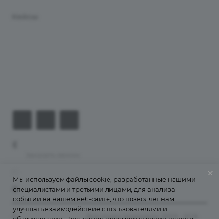
Кейсы
Хостинг
Компания
Информация
Контакты
+7 (926) 525-75-05
Заказать звонок
info@apsel.ru
Мы используем файлы cookie, разработанные нашими
специалистами и третьими лицами, для анализа
141703 г. Москва, ул. Речная, 22, Долгопрудный
событий на нашем веб-сайте, что позволяет нам
улучшать взаимодействие с пользователями и
©
Апсель - веб студия
. Все права защищены. 2009 - 2026
обслуживание. Продолжая просмотр страниц нашего