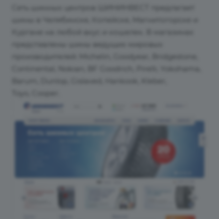
Сеть шинных центров ШИНИНВЕСТ предлагает
шины в Челябинске, Копейске, Магнитогорске и
Кургане на любой вкус и кошелек. В магазинах
представлены шины ведущих мировых
производителей: Michelin, Goodyear, Bridgestone,
Continental, Nokian, BF Goodrich, Pirelli, Yokohama,
Barum, Dunlop, Gislaved, Hankook, Kleber,
Toyo, Cooper.