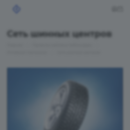
Сеть шинных центров
—
—
Главная
Проекты сайтов в Чебоксарах
—
Интернет-магазины
Сеть шинных центров