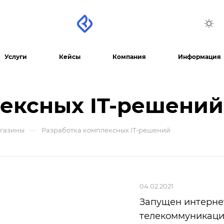
Услуги
Кейсы
Компания
Информация
лексных IT-решений
—
агазины
Разработка комплексных IT-решений
04.02.2021
Запущен интернет
телекоммуникаци