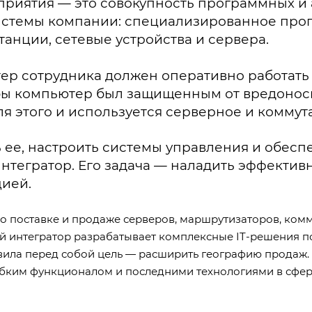
приятия — это совокупность программных и
истемы компании: специализированное про
анции, сетевые устройства и сервера.
ер сотрудника должен оперативно работат
обы компьютер был защищенным от вредонос
я этого и используется серверное и комму
ь ее, настроить системы управления и обес
нтегратор. Его задача — наладить эффектив
цией.
 поставке и продаже серверов, маршрутизаторов, комм
й интегратор разрабатывает комплексные IT-решения по
вила перед собой цель — расширить географию продаж.
ибким функционалом и последними технологиями в сфе