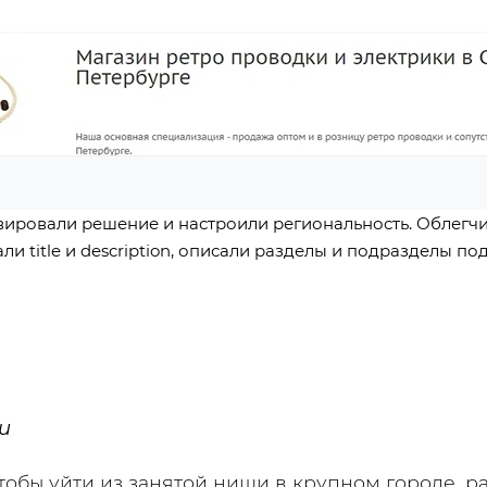
вировали решение и настроили региональность. Облегчи
 title и description, описали разделы и подразделы по
u
чтобы уйти из занятой ниши в крупном городе, 