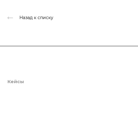
Назад к списку
Продукты
Услуги
Кейсы
Хостинг
Компания
Информация
Контакты