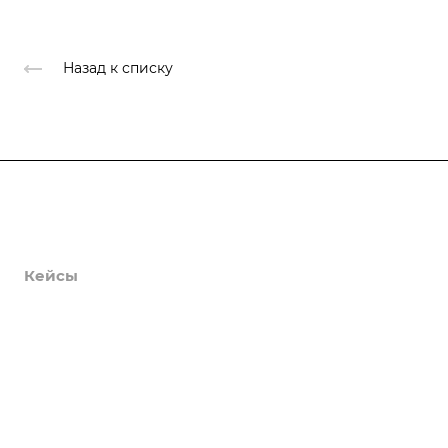
Назад к списку
Продукты
Услуги
Кейсы
Хостинг
Компания
Информация
Контакты