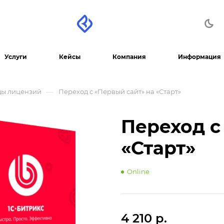
Услуги
Кейсы
Компания
Информация
—
ды лицензий
Переход с «Первый сайт» на «Старт»
Переход с
«Старт»
Online
4 210 р.