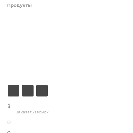
Продукты
Услуги
Кейсы
Хостинг
Компания
Информация
Контакты
+7 (926) 525-75-05
Заказать звонок
info@apsel.ru
Мы используем файлы cookie, разработанные нашими
специалистами и третьими лицами, для анализа