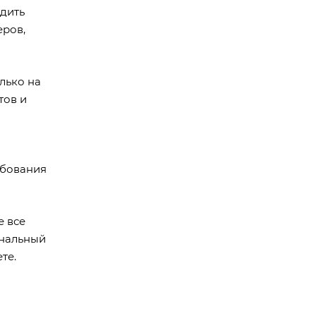
удить
еров,
лько на
тов и
ебования
е все
ональный
те.