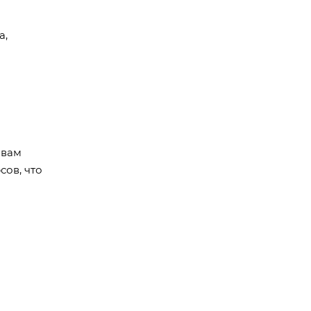
а,
 вам
сов, что