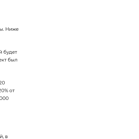
ы. Ниже
й будет
ект был
20
20% от
 000
, в