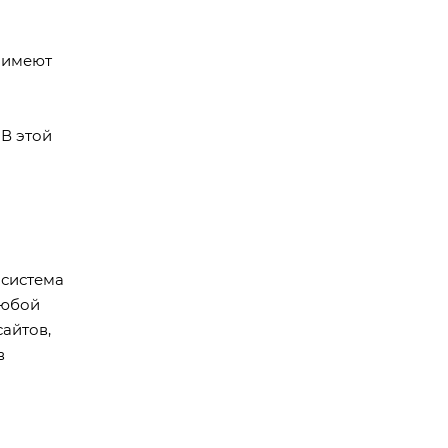
 имеют
 В этой
 система
любой
айтов,
в