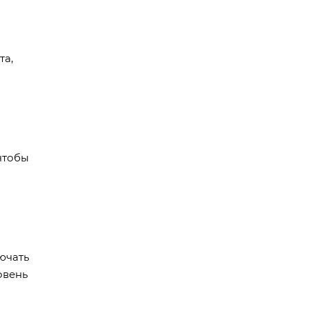
та,
 чтобы
ючать
овень