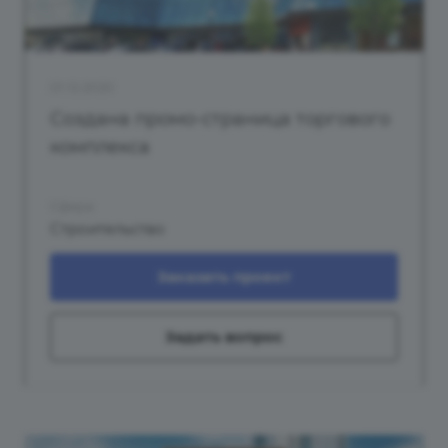
01.12.2020
Создана промо-страница торгового
комплекса
Сфера
Строительство
Заказать проект
Задать вопрос