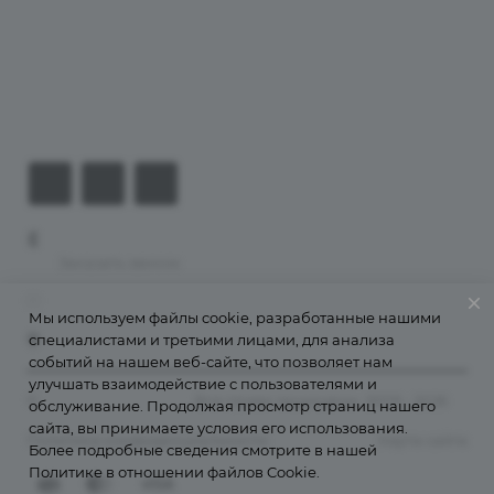
Компания
Информация
Контакты
+7 (926) 525-75-05
Заказать звонок
info@apsel.ru
Мы используем файлы cookie, разработанные нашими
специалистами и третьими лицами, для анализа
141703 г. Москва, ул. Речная, 22, Долгопрудный
событий на нашем веб-сайте, что позволяет нам
улучшать взаимодействие с пользователями и
©
Апсель - веб студия
. Все права защищены. 2009 - 2026
обслуживание. Продолжая просмотр страниц нашего
сайта, вы принимаете условия его использования.
Политика конфиденциальности
Карта сайта
Более подробные сведения смотрите в нашей
Политике в отношении файлов Cookie
.