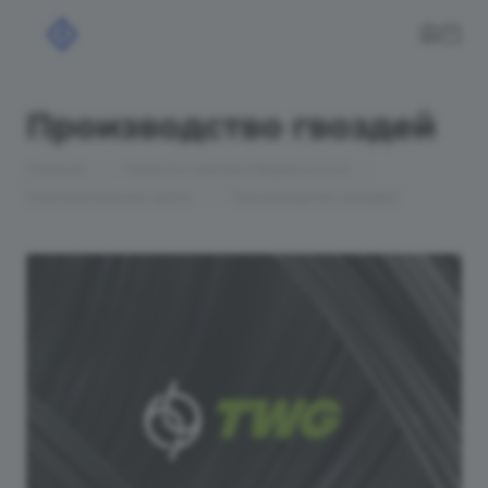
Производство гвоздей
—
—
Главная
Проекты сайтов в Бирюсинске
—
Корпоративные сайты
Производство гвоздей