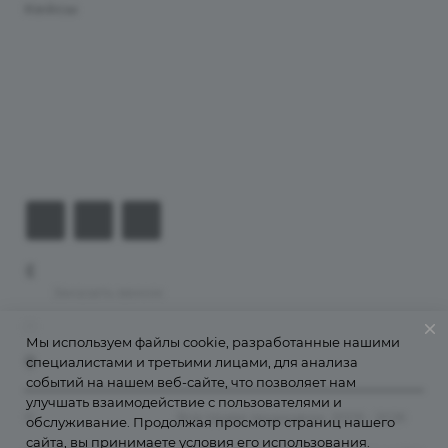
Кейсы
Хостинг
Компания
Информация
Контакты
+7 (926) 525-75-05
Заказать звонок
info@apsel.ru
Мы используем файлы cookie, разработанные нашими
специалистами и третьими лицами, для анализа
141703 г. Москва, ул. Речная, 22, Долгопрудный
событий на нашем веб-сайте, что позволяет нам
улучшать взаимодействие с пользователями и
©
Апсель - веб студия
. Все права защищены. 2009 - 2026
обслуживание. Продолжая просмотр страниц нашего
сайта, вы принимаете условия его использования.