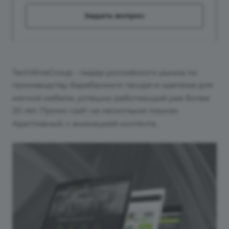
Задать вопрос
TechWireGroup - лидер российского рынка по
производству барабанного гвоздя и крепежа для
мягкой мебели, успешно работающий уже более
20 лет.
Промо-сайт на нескольких языках.
Адаптивный, с анимацией контента.