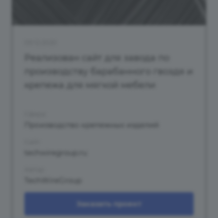
09.12.2020
Реализован сайт для завода по
производству барабанного гвоздя и
крепежа для мягкой мебели
Сфера
Производство крепежных изделий
Сайт
techwiregroup.ru
Автор
TechWireGroup
Заказать проект