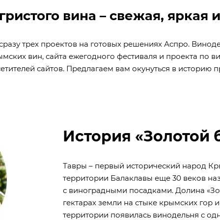
игристого вина – свежая, яркая
сразу трех проектов на готовых решениях Аспро. Винод
мских вин, сайта ежегодного фестиваля и проекта по в
етителей сайтов. Предлагаем вам окунуться в историю п
История «Золотой 
Тавры – первый исторический народ Кр
территории Балаклавы еще 30 веков наз
с виноградными посадками. Долина «Зо
гектарах земли на стыке крымских гор и
территории появилась винодельня с о