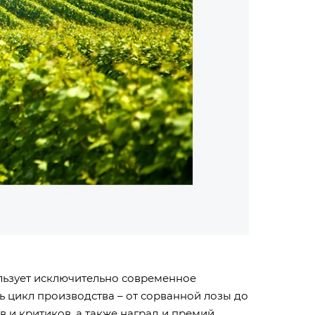
ользует исключительно современное
ь цикл производства – от сорванной лозы до
 и критиков, а также наград и премий