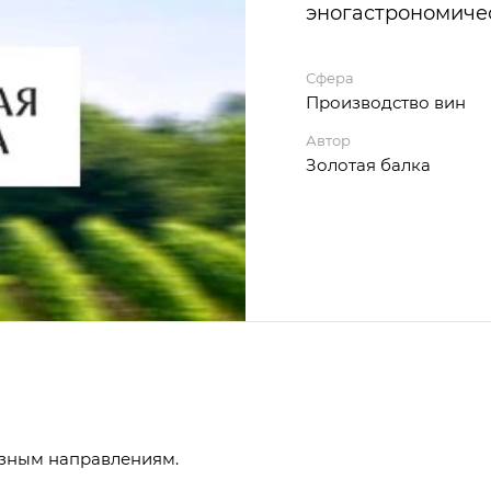
эногастрономиче
Сфера
Производство вин
Автор
Золотая балка
азным направлениям.