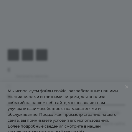
Хостинг
Компания
Информация
Контакты
+7 (926) 525-75-05
Заказать звонок
info@apsel.ru
Мы используем файлы cookie, разработанные нашими
специалистами и третьими лицами, для анализа
141703 г. Москва, ул. Речная, 22, Долгопрудный
событий на нашем веб-сайте, что позволяет нам
улучшать взаимодействие с пользователями и
©
Апсель - веб студия
. Все права защищены. 2009 - 2026
обслуживание. Продолжая просмотр страниц нашего
сайта, вы принимаете условия его использования.
Политика конфиденциальности
Карта сайта
Более подробные сведения смотрите в нашей