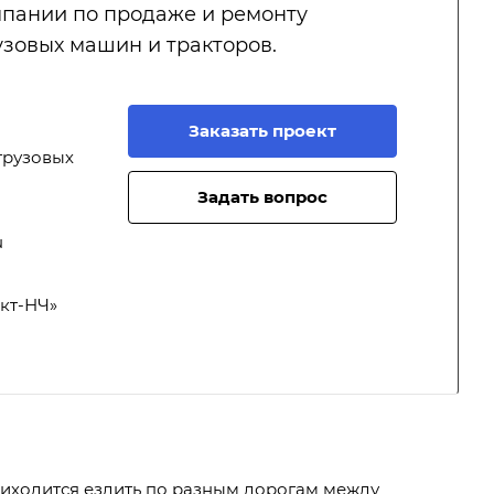
мпании по продаже и ремонту
узовых машин и тракторов.
Заказать проект
грузовых
Задать вопрос
u
кт-НЧ»
риходится ездить по разным дорогам между