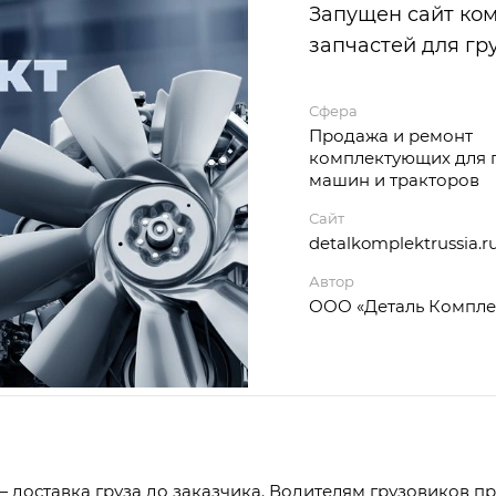
Запущен сайт ко
запчастей для гр
Сфера
Продажа и ремонт
комплектующих для 
машин и тракторов
Сайт
detalkomplektrussia.r
Автор
ООО «Деталь Компле
 доставка груза до заказчика. Водителям грузовиков п