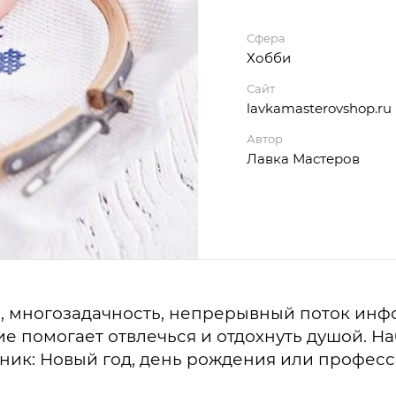
Сфера
Хобби
Сайт
lavkamasterovshop.ru
Автор
Лавка Мастеров
, многозадачность, непрерывный поток ин
е помогает отвлечься и отдохнуть душой. На
ик: Новый год, день рождения или професси