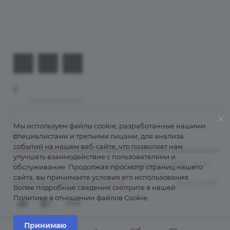
Информация
Контакты
+7 (926) 525-75-05
Заказать звонок
info@apsel.ru
Мы используем файлы cookie, разработанные нашими
специалистами и третьими лицами, для анализа
141703 г. Москва, ул. Речная, 22, Долгопрудный
событий на нашем веб-сайте, что позволяет нам
улучшать взаимодействие с пользователями и
©
Апсель - веб студия
. Все права защищены. 2009 - 2026
обслуживание. Продолжая просмотр страниц нашего
сайта, вы принимаете условия его использования.
Политика конфиденциальности
Карта сайта
Более подробные сведения смотрите в нашей
Политике в отношении файлов Cookie
.
Принимаю