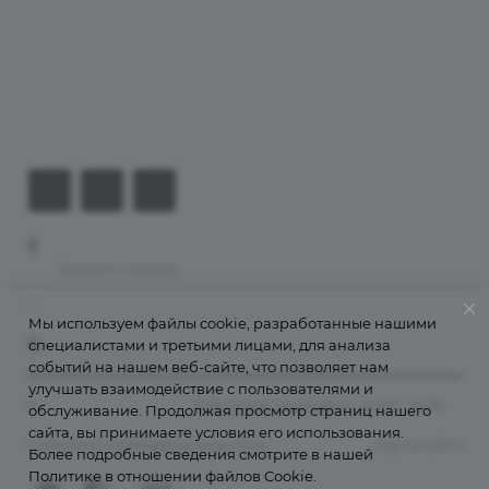
Хостинг
Компания
Информация
Контакты
+7 (926) 525-75-05
Заказать звонок
info@apsel.ru
Мы используем файлы cookie, разработанные нашими
специалистами и третьими лицами, для анализа
141703 г. Москва, ул. Речная, 22, Долгопрудный
событий на нашем веб-сайте, что позволяет нам
улучшать взаимодействие с пользователями и
©
Апсель - веб студия
. Все права защищены. 2009 - 2026
обслуживание. Продолжая просмотр страниц нашего
сайта, вы принимаете условия его использования.
Политика конфиденциальности
Карта сайта
Более подробные сведения смотрите в нашей
Политике в отношении файлов Cookie
.