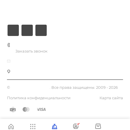
Информация
Контакты
+7 (926) 525-75-05
Заказать звонок
info@apsel.ru
141703 г. Москва, ул. Речная, 22, Долгопрудный
©
Апсель - веб студия
. Все права защищены. 2009 - 2026
Политика конфиденциальности
Карта сайта