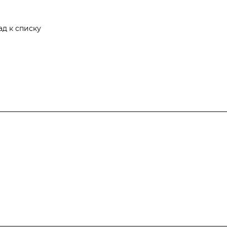
ад к списку
Компания
Информация
Контакты