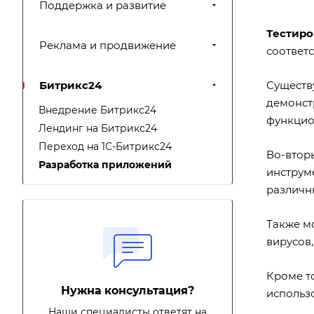
Поддержка и развитие
Тестиро
Реклама и продвижение
соответ
Битрикс24
Существ
демонст
Внедрение Битрикс24
функцио
Лендинг на Битрикс24
Переход на 1С-Битрикс24
Во-втор
Разработка приложений
инструме
различны
Также м
вирусов,
Кроме то
Нужна консультация?
использо
Наши специалисты ответят на