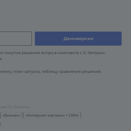
Демоверсия
и покупке решения Аспро в комплекте с 1С-Битрикс
а
минку, план запуска, таблицу сравнения решений,
ции 1С-Битрикс
«Бизнес»
«Интернет-магазин + CRM»
и