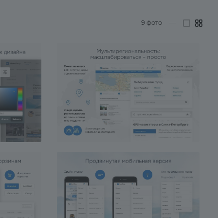
9
фото
—