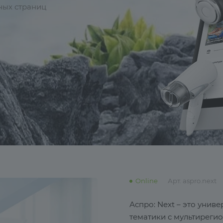
ных страниц
Online
Арт.
aspro.next
Аспро: Next – это унив
тематики с мультиреги