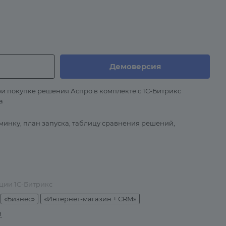
Демоверсия
и покупке решения Аспро в комплекте с 1С-Битрикс
а
минку, план запуска, таблицу сравнения решений,
ции 1С-Битрикс
«Бизнес»
«Интернет-магазин + CRM»
и