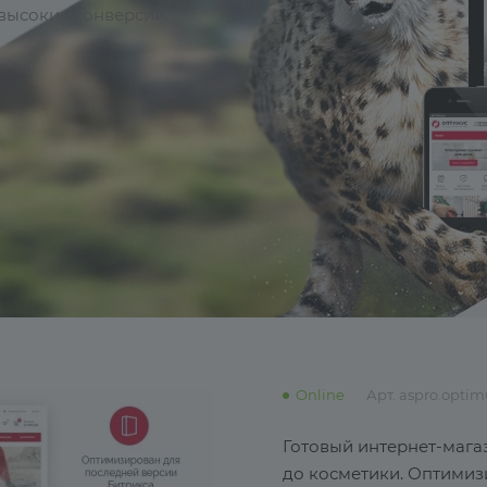
высоких конверсий.
Online
Арт.
aspro.optim
Готовый интернет-мага
до косметики. Оптимиз