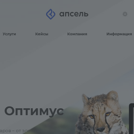
Услуги
Кейсы
Компания
Информация
н Оптимус
аров – от электроники до