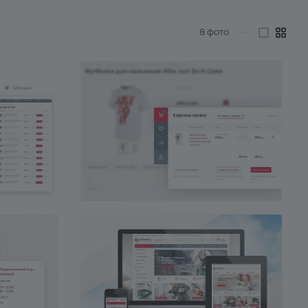
8
фото
—