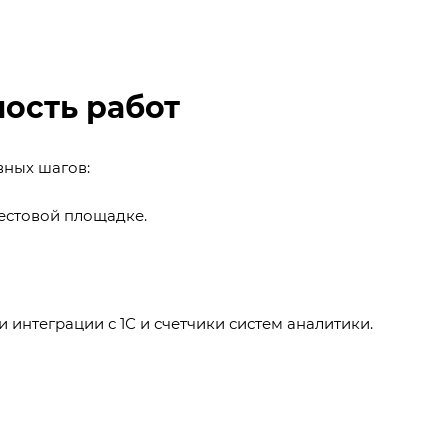
мость работ
вных шагов:
естовой площадке.
 интеграции с 1С и счетчики систем аналитики.