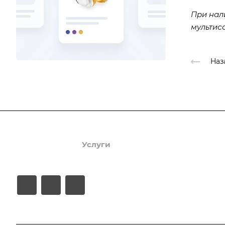
При нал
мультис
Наз
Продукты
Услуги
Кейсы
Хостинг