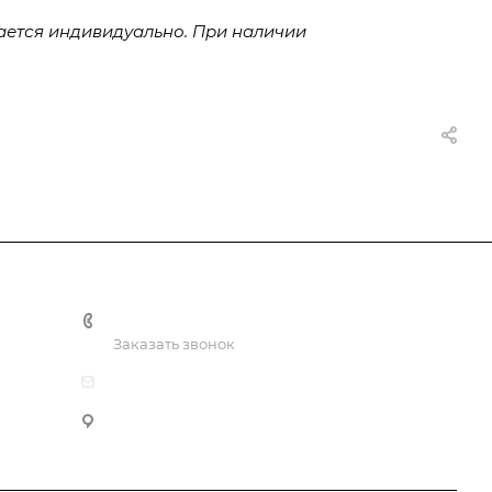
ается индивидуально. При наличии
+7 (926) 525-75-05
Заказать звонок
info@apsel.ru
141703 г. Москва, ул. Речная, 22, Долгопрудный