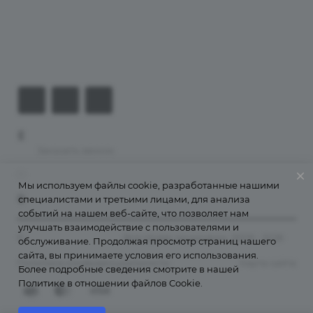
Компания
Информация
Контакты
+7 (926) 525-75-05
Заказать звонок
info@apsel.ru
Мы используем файлы cookie, разработанные нашими
специалистами и третьими лицами, для анализа
141703 г. Москва, ул. Речная, 22, Долгопрудный
событий на нашем веб-сайте, что позволяет нам
улучшать взаимодействие с пользователями и
©
Апсель - веб студия
. Все права защищены. 2009 - 2026
обслуживание. Продолжая просмотр страниц нашего
сайта, вы принимаете условия его использования.
Политика конфиденциальности
Карта сайта
Более подробные сведения смотрите в нашей
Политике в отношении файлов Cookie
.