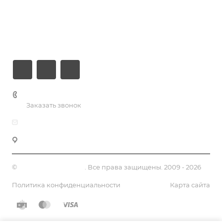
Компания
Информация
Контакты
+7 (926) 525-75-05
Заказать звонок
info@apsel.ru
141703 г. Москва, ул. Речная, 22, Долгопрудный
©
Апсель - веб студия
. Все права защищены. 2009 - 2026
Политика конфиденциальности
Карта сайта