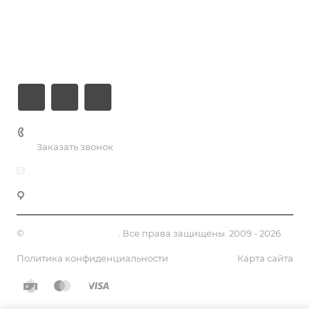
Компания
Информация
Контакты
+7 (926) 525-75-05
Заказать звонок
info@apsel.ru
141703 г. Москва, ул. Речная, 22, Долгопрудный
©
Апсель - веб студия
. Все права защищены. 2009 - 2026
Политика конфиденциальности
Карта сайта