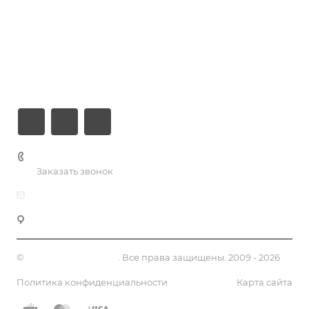
Хостинг
Компания
Информация
Контакты
+7 (926) 525-75-05
Заказать звонок
info@apsel.ru
141703 г. Москва, ул. Речная, 22, Долгопрудный
©
Апсель - веб студия
. Все права защищены. 2009 - 2026
Политика конфиденциальности
Карта сайта