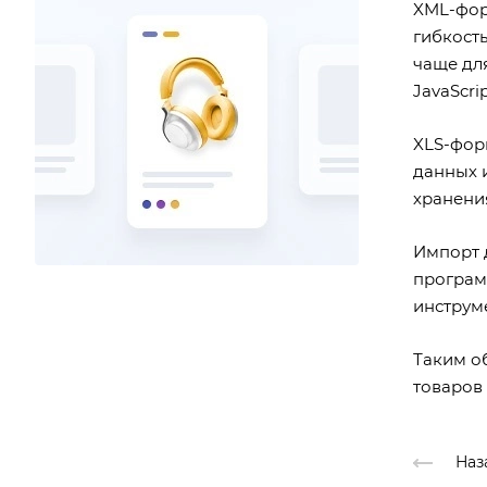
XML-фор
гибкост
чаще для
JavaScrip
XLS-фор
данных и
хранени
Импорт 
програм
инструм
Таким о
товаров 
Наз