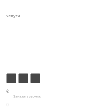
Продукты
Услуги
Кейсы
Хостинг
Компания
Информация
Контакты
+7 (926) 525-75-05
Заказать звонок
info@apsel.ru