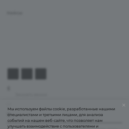
Услуги
Кейсы
Хостинг
Компания
Информация
Контакты
+7 (926) 525-75-05
Заказать звонок
info@apsel.ru
Мы используем файлы cookie, разработанные нашими
специалистами и третьими лицами, для анализа
141703 г. Москва, ул. Речная, 22, Долгопрудный
событий на нашем веб-сайте, что позволяет нам
улучшать взаимодействие с пользователями и