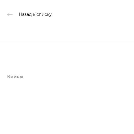
Назад к списку
Продукты
Услуги
Кейсы
Хостинг
Компания
Информация
Контакты