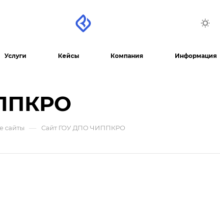
Услуги
Кейсы
Компания
Информация
ИППКРО
—
е сайты
Сайт ГОУ ДПО ЧИППКРО