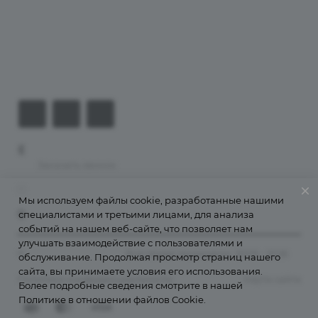
Компания
Информация
Контакты
+7 (926) 525-75-05
Заказать звонок
info@apsel.ru
Мы используем файлы cookie, разработанные нашими
специалистами и третьими лицами, для анализа
141703 г. Москва, ул. Речная, 22, Долгопрудный
событий на нашем веб-сайте, что позволяет нам
улучшать взаимодействие с пользователями и
©
Апсель - веб студия
. Все права защищены. 2009 - 2026
обслуживание. Продолжая просмотр страниц нашего
сайта, вы принимаете условия его использования.
Политика конфиденциальности
Карта сайта
Более подробные сведения смотрите в нашей
Политике в отношении файлов Cookie
.