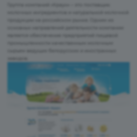
Группа компаний «Краун» – это поставщик
молочных ингредиентов и натуральной молочной
продукции на российском рынке. Одним из
основных направлений деятельности компании
является обеспечение предприятий пищевой
промышленности качественным молочным
сырьем ведущих белорусских и иностранных
заводов.