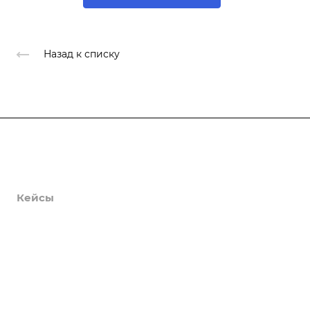
Назад к списку
Продукты
Услуги
Кейсы
Хостинг
Компания
Информация
Контакты