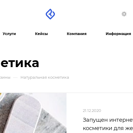
Услуги
Кейсы
Компания
Информация
метика
—
азины
Натуральная косметика
21.12.2020
Запущен интерне
косметики для ж