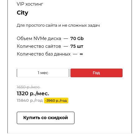
VIP хостинг
City
Для простого сайта и не сложных задач
Объем NVMe диска
—
70 Gb
Количество сайтов
—
75 шт
Количество баз данных
—
∞
1 мес
год
1650 р./мес.
1320 р./мес.
15840 р./год
-3960 р./год
Купить со скидкой