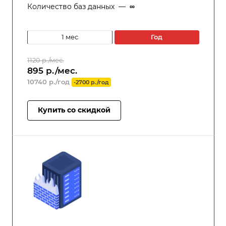
Количество баз данных
—
∞
1 мес
год
1120 р./мес.
895 р./мес.
10740 р./год
-2700 р./год
Купить со скидкой