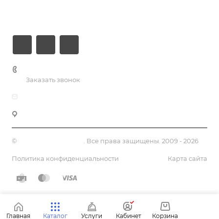
Контакты
+7 (926) 525-75-05
Заказать звонок
info@apsel.ru
141703 г. Москва, ул. Речная, 22, Долгопрудный
©
Апсель - веб студия
. Все права защищены. 2009 - 2026
Политика конфиденциальности
Карта сайта
Главная
Каталог
Услуги
Кабинет
Корзина