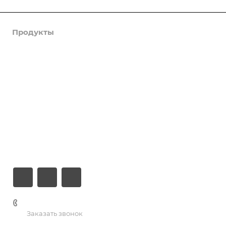
Продукты
Услуги
Кейсы
Хостинг
Компания
Информация
Контакты
+7 (926) 525-75-05
Заказать звонок