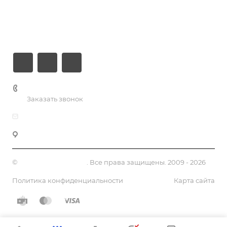
Информация
Контакты
+7 (926) 525-75-05
Заказать звонок
info@apsel.ru
141703 г. Москва, ул. Речная, 22, Долгопрудный
©
Апсель - веб студия
. Все права защищены. 2009 - 2026
Политика конфиденциальности
Карта сайта