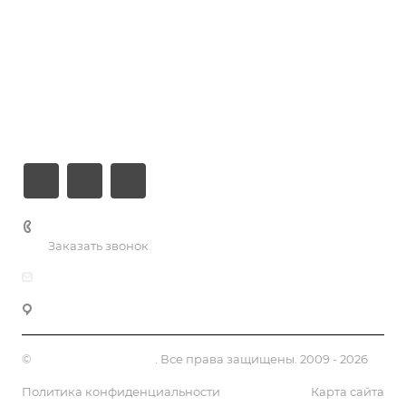
Хостинг
Компания
Информация
Контакты
+7 (926) 525-75-05
Заказать звонок
info@apsel.ru
141703 г. Москва, ул. Речная, 22, Долгопрудный
©
Апсель - веб студия
. Все права защищены. 2009 - 2026
Политика конфиденциальности
Карта сайта