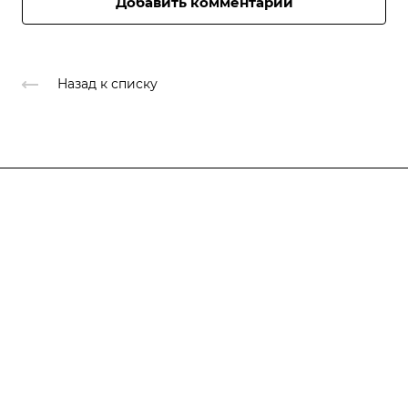
Добавить комментарий
Назад к списку
Продукты
Услуги
Кейсы
Хостинг
Компания
Информация