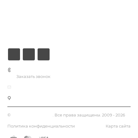
Хостинг
Компания
Информация
Контакты
+7 (926) 525-75-05
Заказать звонок
info@apsel.ru
141703 г. Москва, ул. Речная, 22, Долгопрудный
©
Апсель - веб студия
. Все права защищены. 2009 - 2026
Политика конфиденциальности
Карта сайта