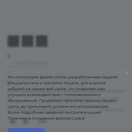
Компания
Информация
Контакты
+7 (926) 525-75-05
Заказать звонок
info@apsel.ru
Мы используем файлы cookie, разработанные нашими
специалистами и третьими лицами, для анализа
141703 г. Москва, ул. Речная, 22, Долгопрудный
событий на нашем веб-сайте, что позволяет нам
улучшать взаимодействие с пользователями и
©
Апсель - веб студия
. Все права защищены. 2009 - 2026
обслуживание. Продолжая просмотр страниц нашего
сайта, вы принимаете условия его использования.
Политика конфиденциальности
Карта сайта
Более подробные сведения смотрите в нашей
Политике в отношении файлов Cookie
.