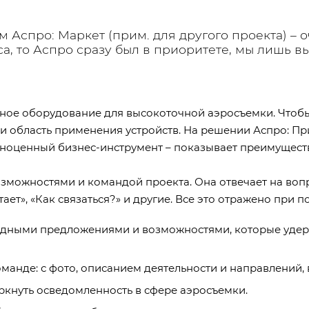
Аспро: Маркет (прим. для другого проекта) – о
са, то Аспро сразу был в приоритете, мы лишь
ьное оборудование для высокоточной аэросъемки. Чтобы
 область применения устройств. На решении Аспро: При
лноценный бизнес-инструмент – показывает преимущест
возможностями и командой проекта. Она отвечает на во
тает», «Как связаться?» и другие. Все это отражено при
одными предложениями и возможностями, которые удер
нде: с фото, описанием деятельности и направлений, в
еркнуть осведомленность в сфере аэросъемки.