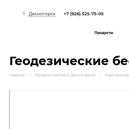
+7 (926) 525-75-05
Десногорск
Продукты
Геодезические б
—
—
Главная
Проекты сайтов в Десногорске
Корпоратив