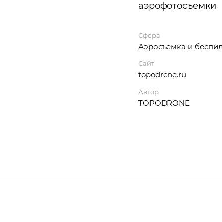
аэрофотосъемки
Сфера
Аэросъемка и беспи
Сайт
topodrone.ru
Автор
TOPODRONE