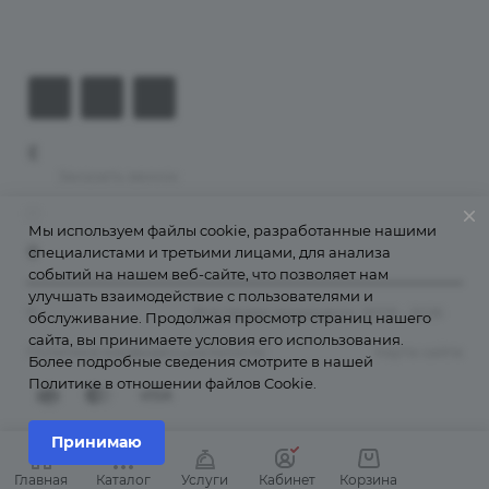
Контакты
+7 (926) 525-75-05
Заказать звонок
info@apsel.ru
Мы используем файлы cookie, разработанные нашими
специалистами и третьими лицами, для анализа
141703 г. Москва, ул. Речная, 22, Долгопрудный
событий на нашем веб-сайте, что позволяет нам
улучшать взаимодействие с пользователями и
©
Апсель - веб студия
. Все права защищены. 2009 - 2026
обслуживание. Продолжая просмотр страниц нашего
сайта, вы принимаете условия его использования.
Политика конфиденциальности
Карта сайта
Более подробные сведения смотрите в нашей
Политике в отношении файлов Cookie
.
Принимаю
Главная
Каталог
Услуги
Кабинет
Корзина