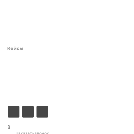
Продукты
Услуги
Кейсы
Хостинг
Компания
Информация
Контакты
+7 (926) 525-75-05
Заказать звонок