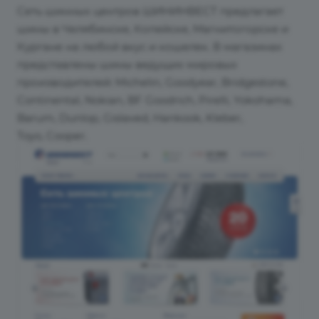
Сеть шинных центров ШИНИНВЕСТ предлагает
шины в Челябинске, Копейске, Магнитогорске и
Кургане на любой вкус и кошелек. В магазинах
представлены шины ведущих мировых
производителей: Michelin, Goodyear, Bridgestone,
Continental, Nokian, BF Goodrich, Pirelli, Yokohama,
Barum, Dunlop, Gislaved, Hankook, Kleber,
Toyo, Cooper.