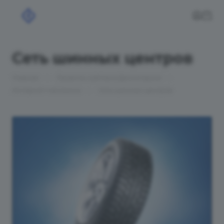
Сеть шинных центров
—
—
Главная
Проекты сайтов в Десногорске
—
Интернет-магазины
Сеть шинных центров