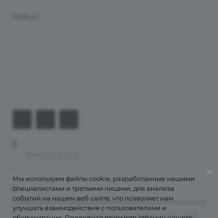
Кейсы
Хостинг
Компания
Информация
Контакты
+7 (926) 525-75-05
Заказать звонок
info@apsel.ru
Мы используем файлы cookie, разработанные нашими
специалистами и третьими лицами, для анализа
141703 г. Москва, ул. Речная, 22, Долгопрудный
событий на нашем веб-сайте, что позволяет нам
улучшать взаимодействие с пользователями и
©
Апсель - веб студия
. Все права защищены. 2009 - 2026
обслуживание. Продолжая просмотр страниц нашего