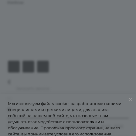
Кейсы
Хостинг
Компания
Информация
Контакты
+7 (926) 525-75-05
Заказать звонок
info@apsel.ru
Мы используем файлы cookie, разработанные нашими
специалистами и третьими лицами, для анализа
141703 г. Москва, ул. Речная, 22, Долгопрудный
событий на нашем веб-сайте, что позволяет нам
улучшать взаимодействие с пользователями и
©
Апсель - веб студия
. Все права защищены. 2009 - 2026
обслуживание. Продолжая просмотр страниц нашего
сайта, вы принимаете условия его использования.