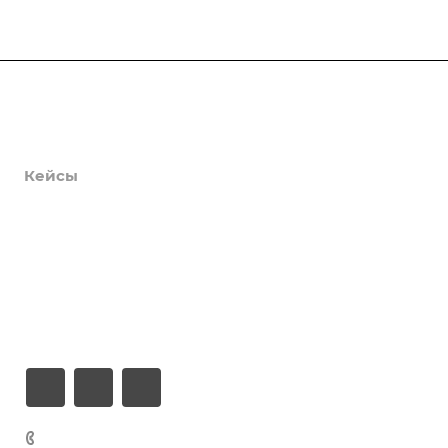
Продукты
Услуги
Кейсы
Хостинг
Компания
Информация
Контакты
+7 (926) 525-75-05