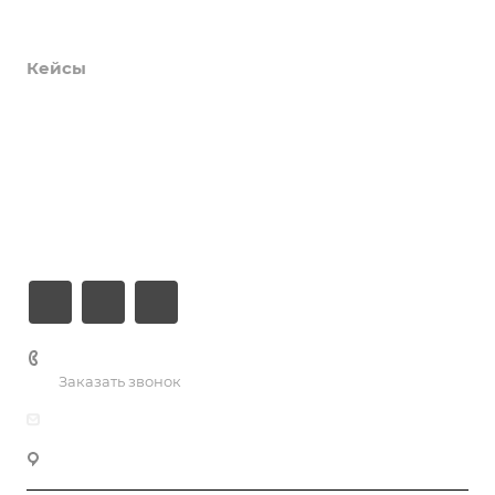
Услуги
Кейсы
Хостинг
Компания
Информация
Контакты
+7 (926) 525-75-05
Заказать звонок
info@apsel.ru
141703 г. Москва, ул. Речная, 22, Долгопрудный