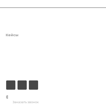
Продукты
Услуги
Кейсы
Хостинг
Компания
Информация
Контакты
+7 (926) 525-75-05
Заказать звонок